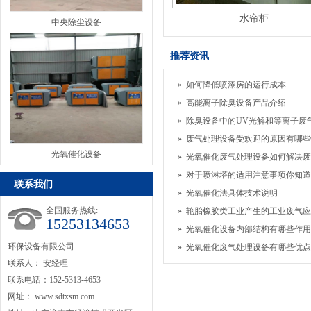
水帘柜
中央除尘设备
推荐资讯
»
如何降低喷漆房的运行成本
»
高能离子除臭设备产品介绍
»
除臭设备中的UV光解和等离子废气处
»
废气处理设备受欢迎的原因有哪些
光氧催化设备
»
光氧催化废气处理设备如何解决废
»
对于喷淋塔的适用注意事项你知道
联系我们
»
光氧催化法具体技术说明
全国服务热线:
»
轮胎橡胶类工业产生的工业废气应该
15253134653
»
光氧催化设备内部结构有哪些作用
环保设备有限公司
»
光氧催化废气处理设备有哪些优点
联系人： 安经理
联系电话：152-5313-4653
网址：
www.sdtxsm.com