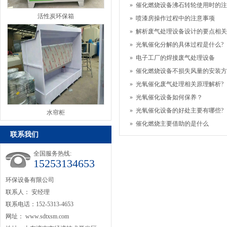
»
催化燃烧设备沸石转轮使用时的注
活性炭环保箱
»
喷漆房操作过程中的注意事项
»
解析废气处理设备设计的要点相关
»
光氧催化分解的具体过程是什么?
»
电子工厂的焊接废气处理设备
»
催化燃烧设备不损失风量的安装方
»
光氧催化废气处理相关原理解析?
»
光氧催化设备如何保养？
»
光氧催化设备的好处主要有哪些?
水帘柜
»
催化燃烧主要借助的是什么
联系我们
全国服务热线:
15253134653
环保设备有限公司
联系人： 安经理
联系电话：152-5313-4653
网址：
www.sdtxsm.com