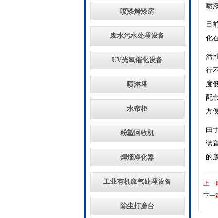
喷
喷漆烤漆房
目
废水污水处理设备
化
活
UV光氧催化设备
行
度低
喷淋塔
配
水帘柜
方
由
粉塑回收机
装
的
焊烟净化器
工业有机废气处理设备
上一
下一
除尘打磨台