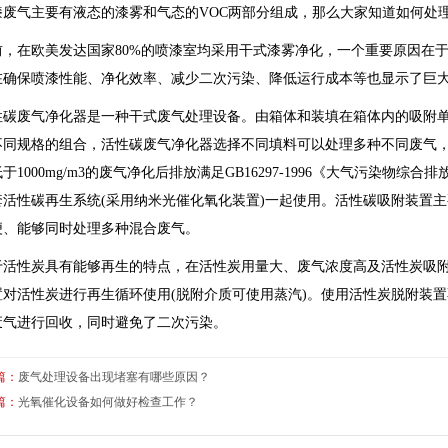
漆废气主要有液态的漆雾和气态的VOC两部分组成，那么大家知道如何处
前，在欧美发达国家80%的喷漆室均采用干式漆雾净化，一个重要原因在
在确保喷漆性能、净化效率、减少二次污染、降低运行成本等也显示了巨
性碳废气净化器是一种干式废气处理设备。由箱体和装填在箱体内的吸附
不同规格的组合，活性碳废气净化器选择不同填料可以处理多种不同废气
于1000mg/m3的废气净化后排放满足GB16297-1996《大气污染物
套活性碳再生系统(采用纳米光催化氧化装置)一起使用。活性碳吸附装置
便、能够同时处理多种混合废气。
于活性炭具有能够再生的特点，在活性炭用量大、废气浓度高及活性炭吸
置对活性炭进行再生循环使用(脱附介质可使用蒸汽)。使用活性炭脱附装
废气进行回收，同时避免了二次污染。
篇：
废气处理设备出现堵塞有哪些原因？
篇：
光氧催化设备如何做好检查工作？