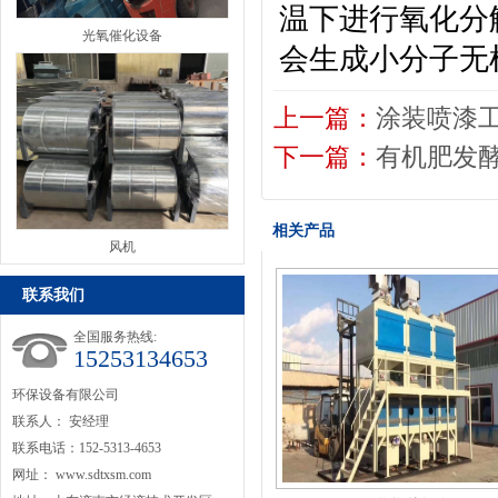
温下进行氧化分
光氧催化设备
会生成小分子无
上一篇：
涂装喷漆
下一篇：
有机肥发
相关产品
风机
联系我们
全国服务热线:
15253134653
环保设备有限公司
联系人： 安经理
联系电话：152-5313-4653
网址：
www.sdtxsm.com