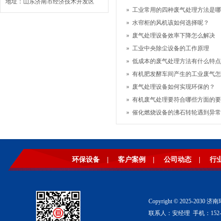
地址：山东济南市经济技术开发区
»
工业常用的四种废气处理方法是哪
»
水帘柜的风机该如何选择呢？
»
废气处理设备效率下降怎么解决
»
工业中央除尘设备的工作原理
»
低成本的废气处理方法有什么特点
»
有机肥发酵车间产生的工业废气怎
»
废气处理设备如何实现环保的？
»
有机废气处理要符合哪些方面的要
»
催化燃烧设备的沸石转轮遇到异常
环保设备
|
客户案例
|
公司动态
|
行
Copyright © 2025-2
联系人：安经理 手机：152-53