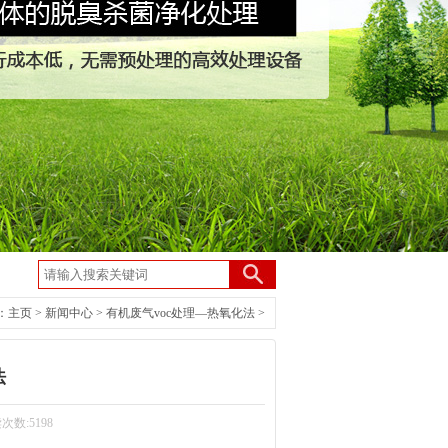
：
主页
>
新闻中心
>
有机废气voc处理—热氧化法
>
法
读次数:5198