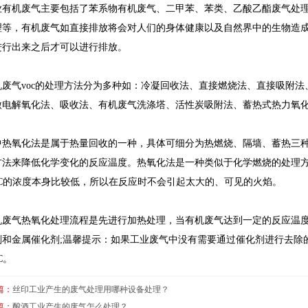
业有机废气主要包括了苯系物有机废气、二甲苯、苯类、乙酸乙酯废气处
理等，有机废气如直接排放将会对人们的身体健康以及自然界中的生物造
进行出来之后才可以进行排放。
机废气voc的处理方法分为多种如：冷凝回收法、直接燃烧法、直接吸附
微电解氧化法、吸收法、有机废气洗涤塔、活性炭吸附法、蓄热式热力氧
中热氧化法是属于热量回收的一种，具体可细分为热燃烧、隔墙、蓄热三
方法来降低化学变化的反应温度。热氧化法是一种类似于化学燃烧的处理
OC的浓度本身比较低，所以在反应时不会引起太大的、可见的火焰。
机废气热氧化处理流程是先进行加热处理，当有机废气达到一定的反应温
剂和金属催化剂;温馨提示：如果工业废气中没有需要通过催化剂进行去除
C。
篇：
丝印工业产生的废气处理用哪种设备处理？
篇：
酿酒工业产生的废气怎么处理？