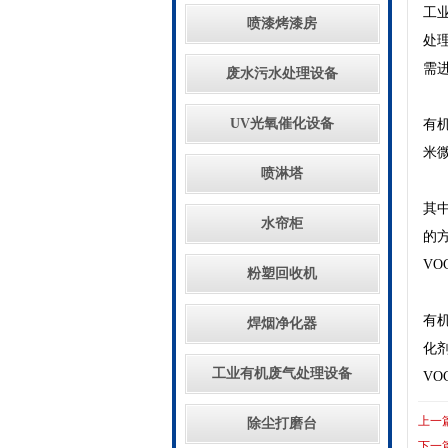
工
喷漆烤漆房
处
需
废水污水处理设备
UV光氧催化设备
有
米
喷淋塔
其
水帘柜
的
V
粉塑回收机
有
焊烟净化器
化
工业有机废气处理设备
VO
上一
除尘打磨台
下一