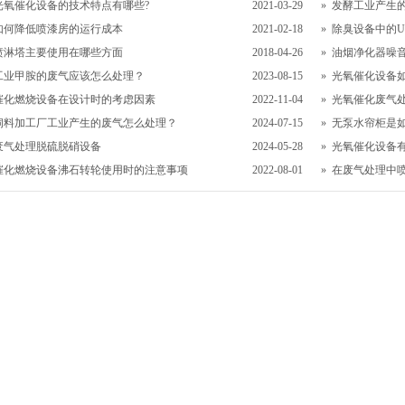
光氧催化设备的技术特点有哪些?
2021-03-29
»
发酵工业产生的
如何降低喷漆房的运行成本
2021-02-18
»
除臭设备中的U
喷淋塔主要使用在哪些方面
2018-04-26
»
油烟净化器噪
工业甲胺的废气应该怎么处理？
2023-08-15
»
光氧催化设备
催化燃烧设备在设计时的考虑因素
2022-11-04
»
光氧催化废气
饲料加工厂工业产生的废气怎么处理？
2024-07-15
»
无泵水帘柜是
废气处理脱硫脱硝设备
2024-05-28
»
光氧催化设备
催化燃烧设备沸石转轮使用时的注意事项
2022-08-01
»
在废气处理中