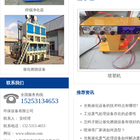
焊烟净化器
催化燃烧设备
喷塑机
联系我们
推荐资讯
全国服务热线:
15253134653
»
光氧催化设备的技术特点有哪些?
环保设备有限公司
»
工业废气处理设备存在的必要性
联系人： 安经理
»
怎样才能让催化燃烧设备有很好的
联系电话：152-5313-4653
»
喷淋塔厂家谈如何选型？
网址：
www.sdtxsm.com
»
光氧催化废气处理设备如何解决废